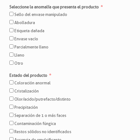
Seleccione la anomalía que presenta el producto
Sello del envase manipulado
Abolladura
Etiqueta dañada
Envase vacío
Parcialmente lleno
Lleno
Otro
Estado del producto
Coloración anormal
Cristalización
Olor/acido/putrefacto/distinto
Precipitación
Separación de 1 o más faces
Contaminación fúngica
Restos sólidos no identificados
Ausencia de emulsificante