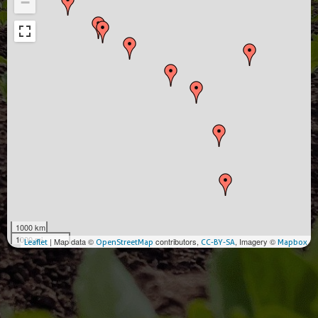
−
1000 km
1000 mi
| Map data ©
contributors,
, Imagery ©
Leaflet
OpenStreetMap
CC-BY-SA
Mapbox