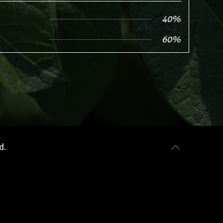
40%
60%
ad
.