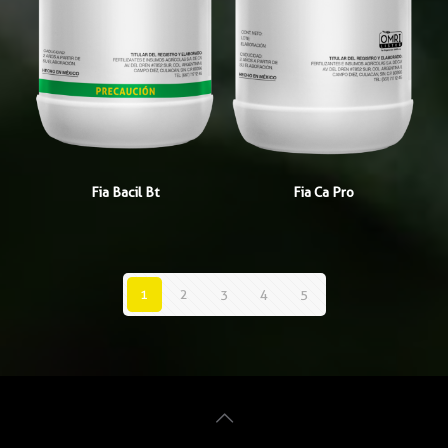
Fia Bacil Bt
Fia Ca Pro
1
2
3
4
5